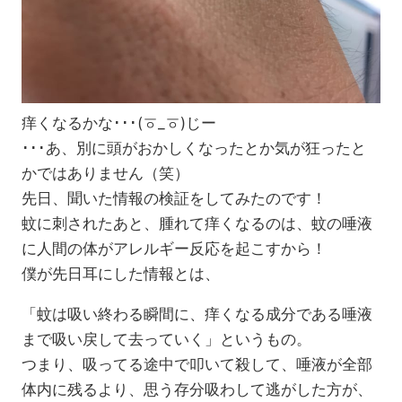
痒くなるかな･･･(ㆆ_ㆆ)じー
･･･あ、別に頭がおかしくなったとか気が狂ったと
かではありません（笑）
先日、聞いた情報の検証をしてみたのです！
蚊に刺されたあと、腫れて痒くなるのは、蚊の唾液
に人間の体がアレルギー反応を起こすから！
僕が先日耳にした情報とは、
「蚊は吸い終わる瞬間に、痒くなる成分である唾液
まで吸い戻して去っていく」というもの。
つまり、吸ってる途中で叩いて殺して、唾液が全部
体内に残るより、思う存分吸わして逃がした方が、