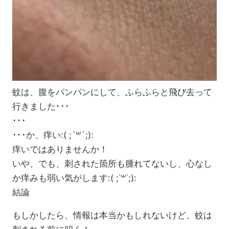
蚊は、腹をパンパンにして、ふらふらと飛び去って
行きました･･･
･･･
･･･か、痒い:( ;´꒳`;):
痒いではありませんか！
いや、でも、刺された箇所も腫れてないし、心なし
か痒みも弱い気がします:( ;˙꒳˙;):
結論
もしかしたら、情報は本当かもしれないけど、蚊は