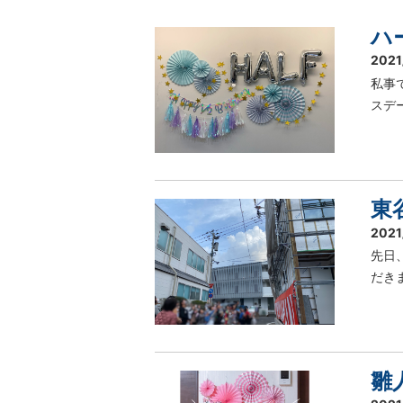
ハ
2021
私事
スデ
東
2021
先日
だき
雛