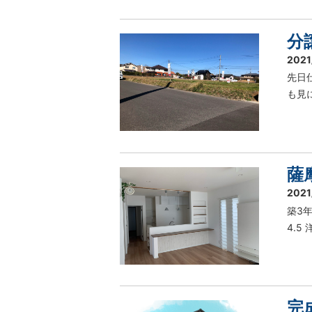
分
2021
先日
も見
薩
2021
築3
4.5 
完