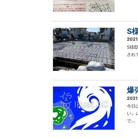
S
2021
S様
されて
爆
2021
今日
い』
で...