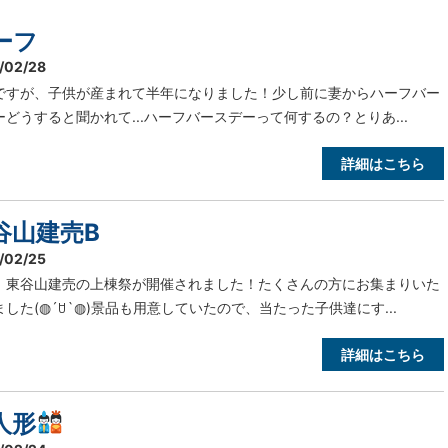
ーフ
/02/28
ですが、子供が産まれて半年になりました！少し前に妻からハーフバー
ーどうすると聞かれて...ハーフバースデーって何するの？とりあ...
詳細はこちら
谷山建売B
/02/25
、東谷山建売の上棟祭が開催されました！たくさんの方にお集まりいた
ました(◍´ꇴ`◍)景品も用意していたので、当たった子供達にす...
詳細はこちら
人形