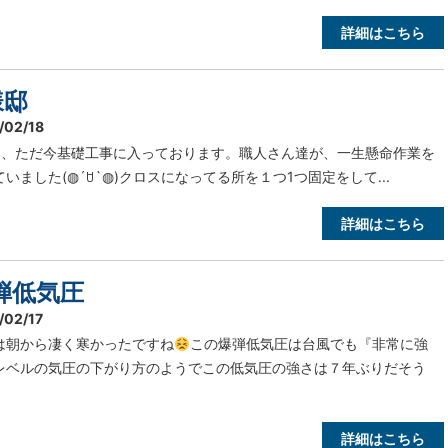
詳細はこちら
様邸
/02/18
邸、ただ今基礎工事に入っております。職人さん達が、一生懸命作業を
いました(◍´ꇴ`◍)クロスになってる所を１つ1つ固定をして...
詳細はこちら
弾低気圧
/02/17
は朝から凄く寒かったですね
この爆弾低気圧は台風でも『非常に強
レベルの気圧の下がり方のようでこの低気圧の強さは７年ぶりだそう
詳細はこちら