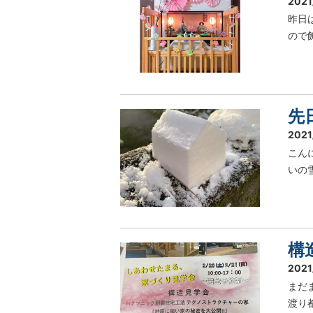
2021
昨日
ので
先
2021
こん
いの
構
2021
まだ
渡り