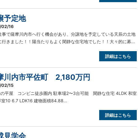
譲予定地
/02/16
仕事で薩摩川内市へ行く機会があり、分譲地を予定している天辰の土地
に行きました！！陽当たりもよく閑静な住宅地でした！！大々的に募...
詳細はこちら
摩川内市平佐町 2,180万円
/02/15
年の平屋 コンビニ徒歩圏内 駐車場2〜3台可能 閑静な住宅 4LDK 和室
洋室10 6.7 LDK16 建物面積84.88...
詳細はこちら
成見学会