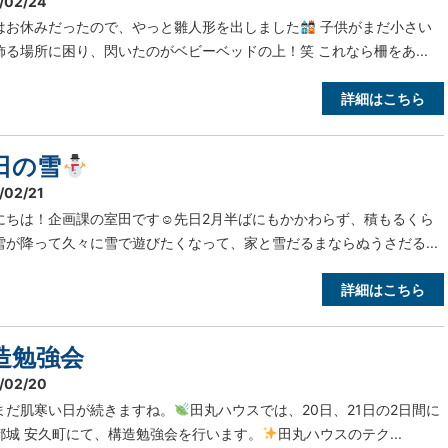
/02/24
はお休みだったので、やっと雛人形を出しました
子供がまだ小さい
飾る場所に困り、閃いたのがベビーベッドの上！笑 これなら柵をあ...
詳細はこちら
日の雪
/02/21
にちは！企画課の室田です☺先日2月半ばにもかかわらず、積もるくら
雪が降って久々に雪で遊びたくなって、家と雪だるまならぬうさだる...
詳細はこちら
造勉強会
/02/20
まだ肌寒い日が続きますね。
田丸ハウスでは、20日、21日の2日間に
都城 安久町にて、構造勉強会を行います。
田丸ハウスのテク...