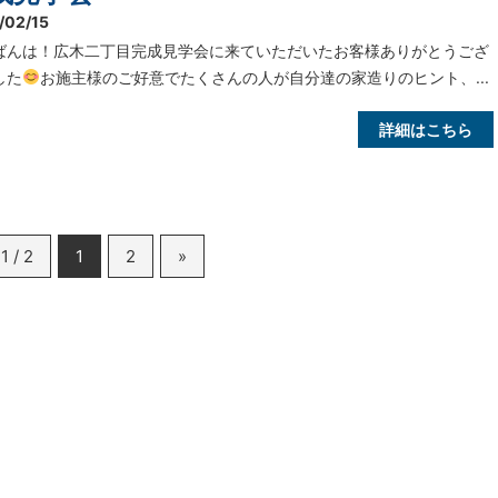
/02/15
ばんは！広木二丁目完成見学会に来ていただいたお客様ありがとうござ
した
お施主様のご好意でたくさんの人が自分達の家造りのヒント、...
詳細はこちら
1 / 2
1
2
»