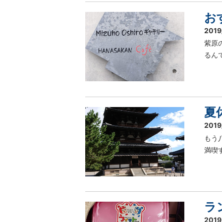
お
2019
紫原
るんで
夏
2019
もう
満喫
ラ
2019