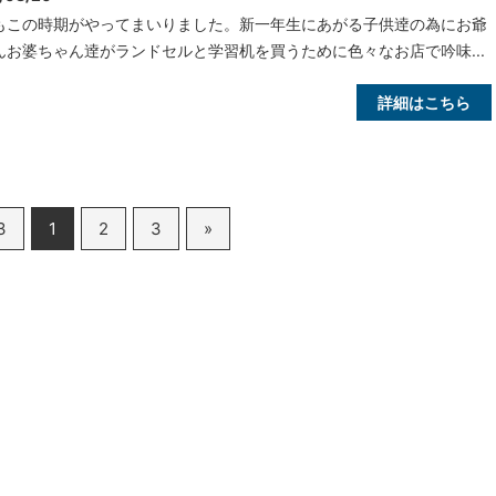
もこの時期がやってまいりました。新一年生にあがる子供逹の為にお爺
んお婆ちゃん逹がランドセルと学習机を買うために色々なお店で吟味...
詳細はこちら
3
1
2
3
»