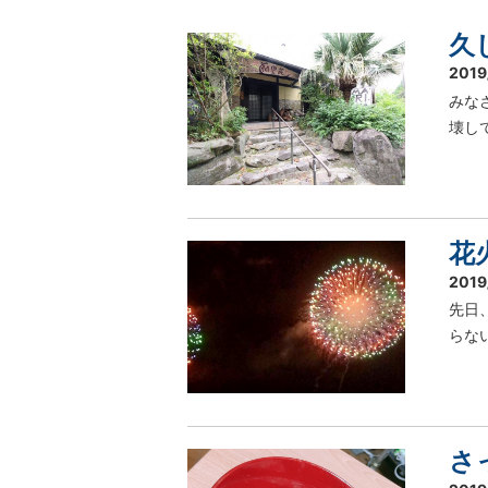
久
2019
みな
壊し
花
2019
先日
らな
さ