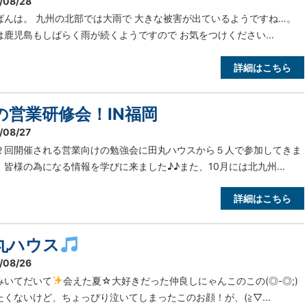
/08/28
ばんは。 九州の北部では大雨で 大きな被害が出ているようですね…。
は鹿児島もしばらく雨が続くようですので お気をつけください...
詳細はこちら
の営業研修会！IN福岡
/08/27
２回開催される営業向けの勉強会に田丸ハウスから５人で参加してきま
！皆様の為になる情報を学びに来ました♪♪また、10月には北九州...
詳細はこちら
丸ハウス
/08/26
みいてだいて
会えた夏☆大好きだった仲良しにゃんこのこの(◎-◎;)
たくないけど、ちょっぴり泣いてしまったこのお顔！が、(≧▽...