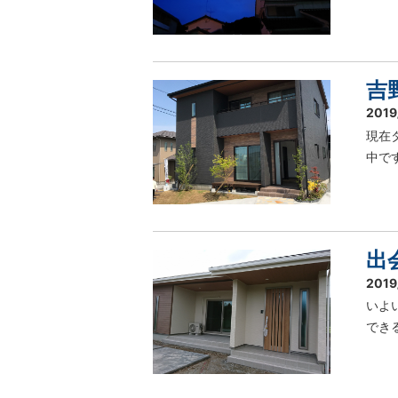
吉
2019
現在
中で
出
2019
いよ
でき