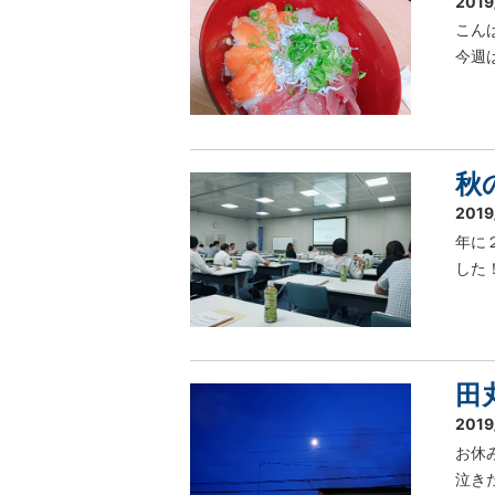
2019
こん
今週
秋
2019
年に
した
田
2019
お休
泣き