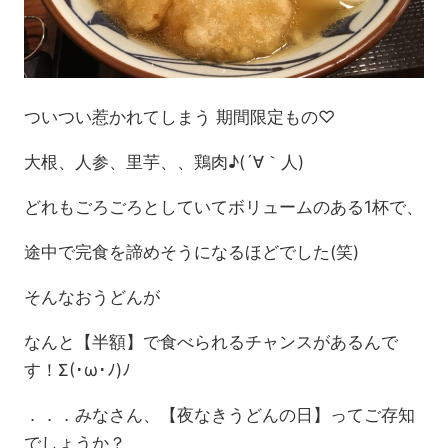
ついつい惹かれてしまう 期間限定もの♡
大根、人参、里芋、、鶏肉♪(´∀｀人)
どれもごろごろとしていてボリュームのある1杯で、
途中で完食を諦めそうになるほどでした(笑)
そんなおうどんが
なんと【半額】で食べられるチャンスがあるんで
す！Σ(･ω･ﾉ)ﾉ
．．．みなさん、【夜なきうどんの日】ってご存知
でしょうか？