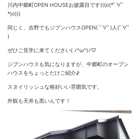
川内中郷町OPEN HOUSEお披露目です(((o(*ﾟ∀ﾟ
*)o)))
同じく、吉野でもジブンハウスOPEN( ﾟ∀ﾟ)人(ﾟ∀ﾟ
)
ぜひご見学に来てください( ﾉ^ω^)ﾉ♡
ジブンハウスも気になりますが、中郷町のオープン
ハウスをちょっとだけご紹介♪
スタイリッシュな格好いい雰囲気です。
外観も天井も黒いんです！