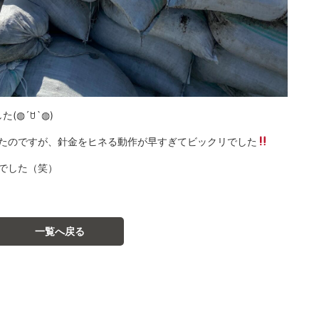
◍´ꇴ`◍)
いたのですが、針金をヒネる動作が早すぎてビックリでした
でした（笑）
一覧へ戻る