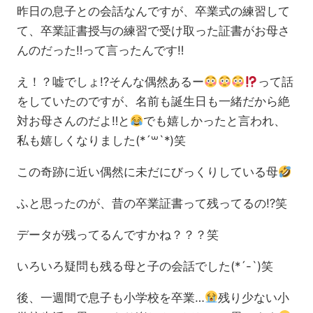
昨日の息子との会話なんですが、卒業式の練習して
て、卒業証書授与の練習で受け取った証書がお母さ
んのだった‼︎って言ったんです‼︎
え！？嘘でしょ⁉︎そんな偶然あるー
って話
をしていたのですが、名前も誕生日も一緒だから絶
対お母さんのだよ‼︎と
でも嬉しかったと言われ、
私も嬉しくなりました(*´꒳`*)笑
この奇跡に近い偶然に未だにびっくりしている母
ふと思ったのが、昔の卒業証書って残ってるの⁉︎笑
データが残ってるんですかね？？？笑
いろいろ疑問も残る母と子の会話でした(*´-`)笑
後、一週間で息子も小学校を卒業…
残り少ない小