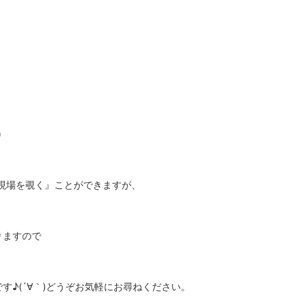
。
)
現場を覗く』ことができますが、
。
りますので
す♪(´∀｀)どうぞお気軽にお尋ねください。