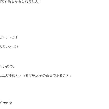
日でもあるかもしれません！
；´･ω･)
んといえば？
難しいので、
は大工の神様とされる聖徳太子の命日であること』
･ω･)b