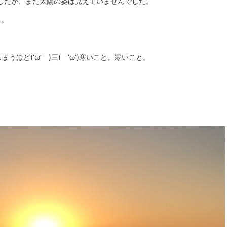
したが、まだ太陽の姿は見えていませんでした。
…。
ほど(‘ω’ )三( ’ω’)寒いこと。寒いこと。