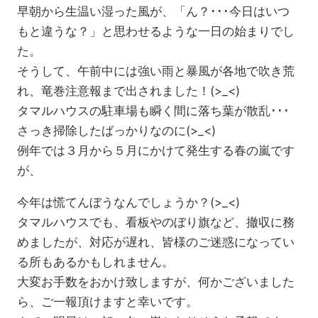
早朝から生温い湿った風が、「ん？･･･今日はいつ
もと違うな？」と思わせるような一日の始まりでし
た。
そうして、午前中には強い雨と暴風が各地で吹き荒
れ、竜巻注意報まで出されました！(>_<)
タマルハウスの駐車場も瞬く間に落ち葉が散乱･･･
さっき掃除したばっかりなのに(>_<)
例年では３月から５月にかけて発生する春の嵐です
が、
今年は慌てんぼうなんでしょうか？(>_<)
タマルハウスでも、看板やのぼり旗など、撤収に務
めましたが、対応が遅れ、皆様のご迷惑になってい
る所もあるかもしれません。
大変お手数をおかけ致しますが、何かございました
ら、ご一報頂けますと幸いです。