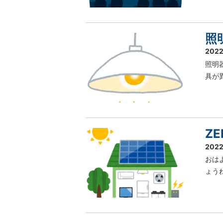
照
2022
照明
具が
ZE
2022
おは
ょう