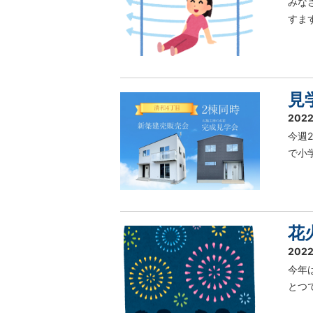
みな
すま
見
2022
今週
で小
花
2022
今年
とつ