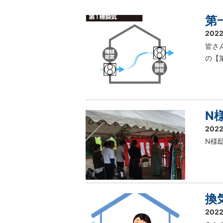
第
2022
皆さ
の【
N
2022
N様邸
換
2022