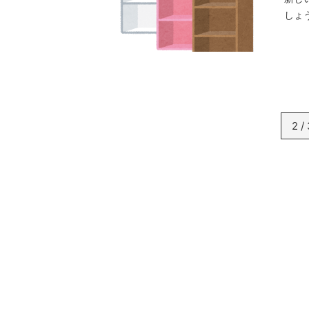
しょ
2 /