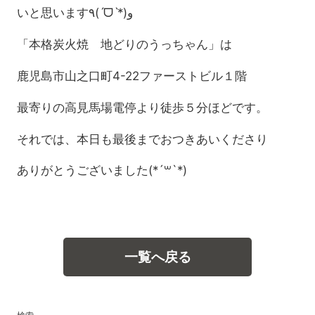
いと思います٩(ˊᗜˋ*)و
「本格炭火焼 地どりのうっちゃん」は
鹿児島市山之口町4-22ファーストビル１階
最寄りの高見馬場電停より徒歩５分ほどです。
それでは、本日も最後までおつきあいくださり
ありがとうございました(*´꒳`*)
一覧へ戻る