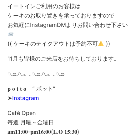
イートインご利用のお客様は
ケーキのお取り置きを承っておりますので
お気軽にInstagramDMよりお問い合わせ下さい
(( ケーキのテイクアウトは予約不可
))
11月も皆様のご来店をお待ちしております。
◌𓈒𓐍𓈒𓏸𓈒𓂂𓂃◌𓈒𓐍𓈒𓏸𓈒𓂂𓂃◌𓈒𓐍
𝐩 𝐨 𝐭 𝐭 𝐨 ” ポット”
➤
Instagram
Café Open
毎週 月曜～金曜日
𝐚𝐦𝟏𝟏:𝟎𝟎-𝐩𝐦𝟏𝟔:𝟎𝟎(𝐋.𝐎 𝟏𝟓:𝟑𝟎)