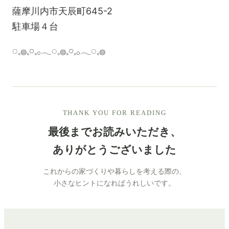
薩摩川内市天辰町645-2
駐車場４台
◌𓈒𓐍𓈒𓏸𓈒𓂂𓂃◌𓈒𓐍𓈒𓏸𓈒𓂂𓂃◌𓈒𓐍
THANK YOU FOR READING
最後までお読みいただき、
ありがとうございました
これからの家づくりや暮らしを考える際の、
小さなヒントになればうれしいです。